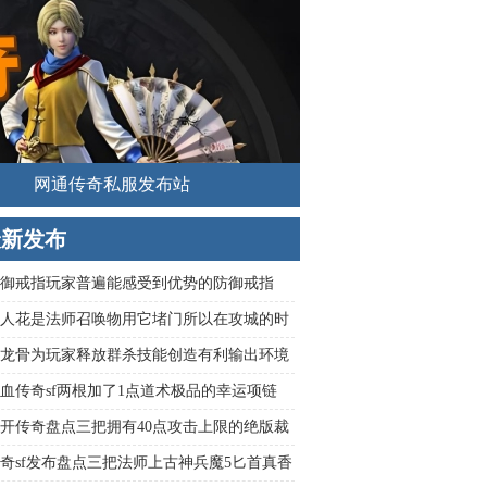
网通传奇私服发布站
最新发布
御戒指玩家普遍能感受到优势的防御戒指
人花是法师召唤物用它堵门所以在攻城的时
对是主要输出者之一
龙骨为玩家释放群杀技能创造有利输出环境
血传奇sf两根加了1点道术极品的幸运项链
开传奇盘点三把拥有40点攻击上限的绝版裁
杖
奇sf发布盘点三把法师上古神兵魔5匕首真香