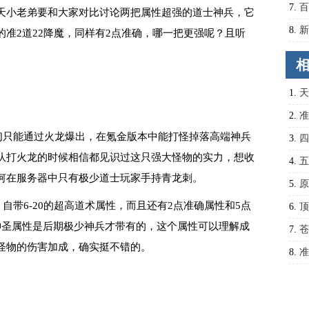
7.
百
天小老弟要和大家对比讨论两把属性超强的道士神兵，它
8.
新
准2道22降魔，同样有2点准确，哪一把更强呢？且听
王
1.
天
2.
准
们只能通过火龙爆出，在氪金版本中能打怪掉落高端神兵
3.
四
队打火龙的时候相信都见识过这只强大怪物的实力，想收
4.
五
何在服务器中只有极少道士玩家手持青龙刺。
5.
原
自带6-20的超高道术属性，而且还有2点准确属性和5点
单出
6.
顶
神圣属性是后期极少神兵才带有的，这个属性可以理解成
7.
苍
怪物的伤害加成，确实挺不错的。
8.
准