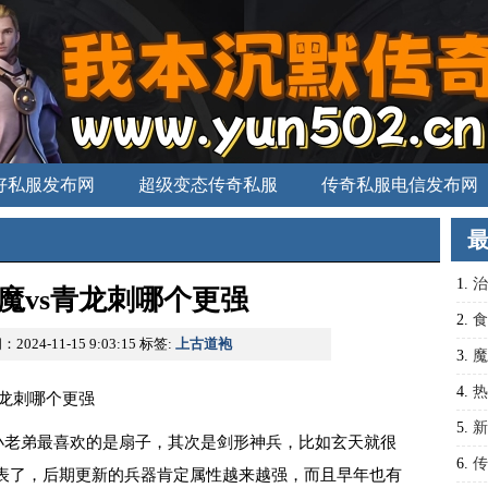
好私服发布网
超级变态传奇私服
传奇私服电信发布网
中国传奇私服
1.
治
降魔vs青龙刺哪个更强
2.
食
2024-11-15 9:03:15
标签:
上古道袍
候绝
3.
魔
4.
热
青龙刺哪个更强
5.
新
小老弟最喜欢的是扇子，其次是剑形神兵，比如玄天就很
决之
6.
传
表了，后期更新的兵器肯定属性越来越强，而且早年也有