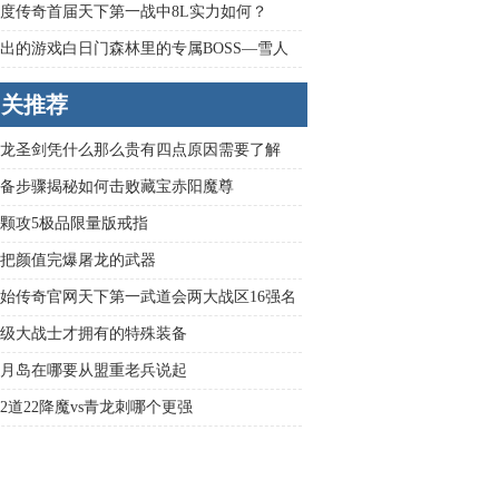
度传奇首届天下第一战中8L实力如何？
出的游戏白日门森林里的专属BOSS—雪人
相关推荐
龙圣剑凭什么那么贵有四点原因需要了解
备步骤揭秘如何击败藏宝赤阳魔尊
颗攻5极品限量版戒指
把颜值完爆屠龙的武器
始传奇官网天下第一武道会两大战区16强名
炉
级大战士才拥有的特殊装备
月岛在哪要从盟重老兵说起
2道22降魔vs青龙刺哪个更强