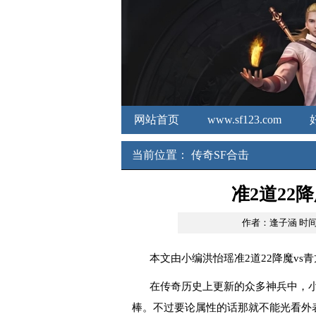
网站首页
www.sf123.com
新开传奇3发布网
新开合击
当前位置：
传奇SF合击
准2道22
作者：逢子涵
时间：
本文由小编洪怡瑶准2道22降魔vs
在传奇历史上更新的众多神兵中，
棒。不过要论属性的话那就不能光看外