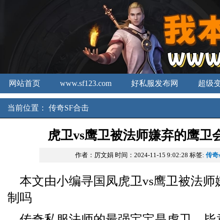
网站首页
www.sf123.com
好私服发布网
超级
新开传奇3发布网
新开合击
中国传奇私服
当前位置：
传奇SF合击
虎卫vs鹰卫被法师嫌弃的鹰卫
作者：厉文娟
时间：2024-11-15 9:02:28
标签:
传奇
本文由小编寻国凤虎卫vs鹰卫被法师
制吗
传奇私服法师的最强宝宝是虎卫，毕