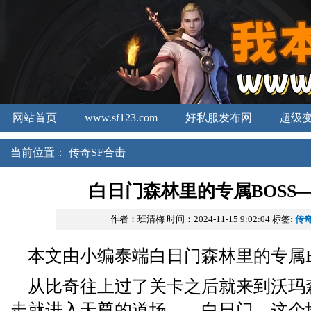
网站首页
www.sf123.com
好私服发布网
超级
新开传奇3发布网
新开合击
中国传奇私服
当前位置：
传奇SF合击
白日门森林里的专属BOSS
作者：班清梅
时间：2024-11-15 9:02:04
标签:
传奇
本文由小编泰端白日门森林里的专属B
从比奇往上过了关卡之后就来到沃玛
走就进入天尊的道场——白日门，这个